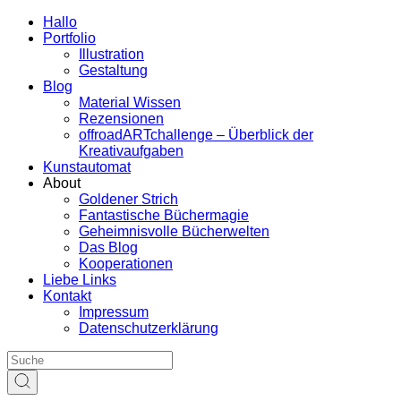
Hallo
Portfolio
Illustration
Gestaltung
Blog
Material Wissen
Rezensionen
offroadARTchallenge – Überblick der
Kreativaufgaben
Kunstautomat
About
Goldener Strich
Fantastische Büchermagie
Geheimnisvolle Bücherwelten
Das Blog
Kooperationen
Liebe Links
Kontakt
Impressum
Datenschutzerklärung