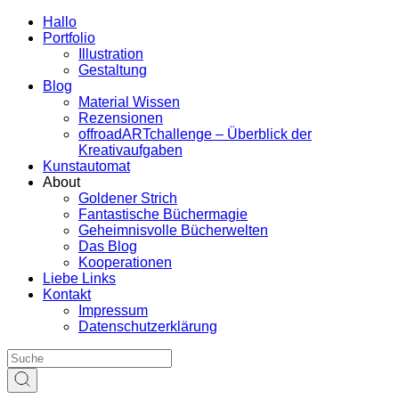
Hallo
Portfolio
Illustration
Gestaltung
Blog
Material Wissen
Rezensionen
offroadARTchallenge – Überblick der
Kreativaufgaben
Kunstautomat
About
Goldener Strich
Fantastische Büchermagie
Geheimnisvolle Bücherwelten
Das Blog
Kooperationen
Liebe Links
Kontakt
Impressum
Datenschutzerklärung