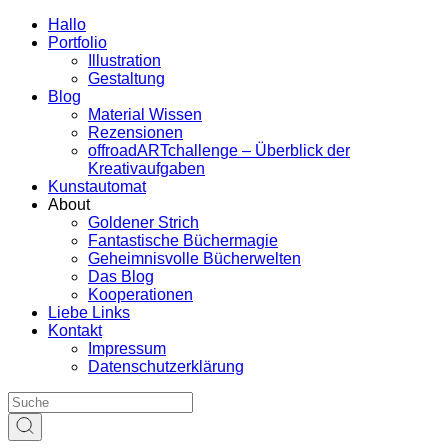
Hallo
Portfolio
Illustration
Gestaltung
Blog
Material Wissen
Rezensionen
offroadARTchallenge – Überblick der
Kreativaufgaben
Kunstautomat
About
Goldener Strich
Fantastische Büchermagie
Geheimnisvolle Bücherwelten
Das Blog
Kooperationen
Liebe Links
Kontakt
Impressum
Datenschutzerklärung