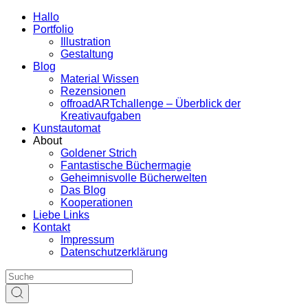
Hallo
Portfolio
Illustration
Gestaltung
Blog
Material Wissen
Rezensionen
offroadARTchallenge – Überblick der
Kreativaufgaben
Kunstautomat
About
Goldener Strich
Fantastische Büchermagie
Geheimnisvolle Bücherwelten
Das Blog
Kooperationen
Liebe Links
Kontakt
Impressum
Datenschutzerklärung