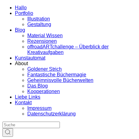
Hallo
Portfolio
Illustration
Gestaltung
Blog
Material Wissen
Rezensionen
offroadARTchallenge – Überblick der
Kreativaufgaben
Kunstautomat
About
Goldener Strich
Fantastische Büchermagie
Geheimnisvolle Bücherwelten
Das Blog
Kooperationen
Liebe Links
Kontakt
Impressum
Datenschutzerklärung