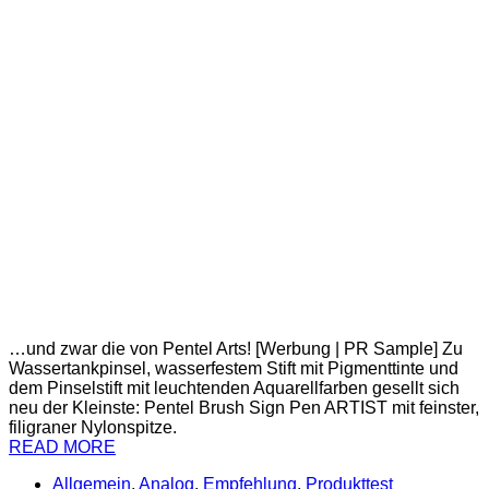
…und zwar die von Pentel Arts! [Werbung | PR Sample] Zu
Wassertankpinsel, wasserfestem Stift mit Pigmenttinte und
dem Pinselstift mit leuchtenden Aquarellfarben gesellt sich
neu der Kleinste: Pentel Brush Sign Pen ARTIST mit feinster,
filigraner Nylonspitze.
READ MORE
Allgemein
,
Analog
,
Empfehlung
,
Produkttest