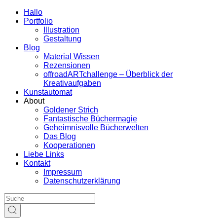
Hallo
Portfolio
Illustration
Gestaltung
Blog
Material Wissen
Rezensionen
offroadARTchallenge – Überblick der
Kreativaufgaben
Kunstautomat
About
Goldener Strich
Fantastische Büchermagie
Geheimnisvolle Bücherwelten
Das Blog
Kooperationen
Liebe Links
Kontakt
Impressum
Datenschutzerklärung