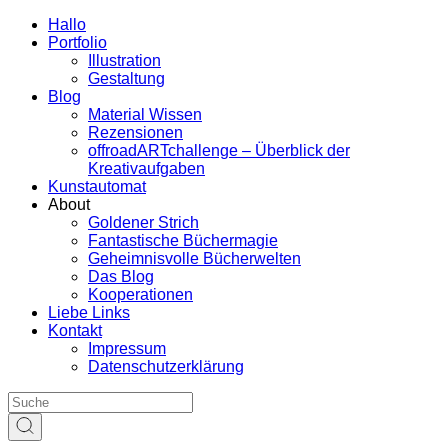
Hallo
Portfolio
Illustration
Gestaltung
Blog
Material Wissen
Rezensionen
offroadARTchallenge – Überblick der
Kreativaufgaben
Kunstautomat
About
Goldener Strich
Fantastische Büchermagie
Geheimnisvolle Bücherwelten
Das Blog
Kooperationen
Liebe Links
Kontakt
Impressum
Datenschutzerklärung