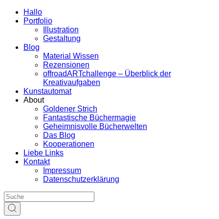
Hallo
Portfolio
Illustration
Gestaltung
Blog
Material Wissen
Rezensionen
offroadARTchallenge – Überblick der
Kreativaufgaben
Kunstautomat
About
Goldener Strich
Fantastische Büchermagie
Geheimnisvolle Bücherwelten
Das Blog
Kooperationen
Liebe Links
Kontakt
Impressum
Datenschutzerklärung