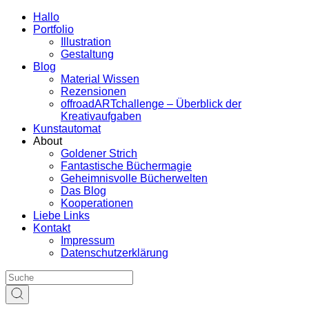
Hallo
Portfolio
Illustration
Gestaltung
Blog
Material Wissen
Rezensionen
offroadARTchallenge – Überblick der
Kreativaufgaben
Kunstautomat
About
Goldener Strich
Fantastische Büchermagie
Geheimnisvolle Bücherwelten
Das Blog
Kooperationen
Liebe Links
Kontakt
Impressum
Datenschutzerklärung