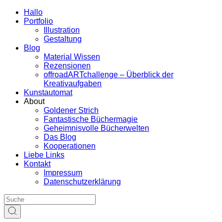
Hallo
Portfolio
Illustration
Gestaltung
Blog
Material Wissen
Rezensionen
offroadARTchallenge – Überblick der
Kreativaufgaben
Kunstautomat
About
Goldener Strich
Fantastische Büchermagie
Geheimnisvolle Bücherwelten
Das Blog
Kooperationen
Liebe Links
Kontakt
Impressum
Datenschutzerklärung