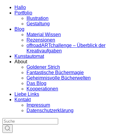
Hallo
Portfolio
Illustration
Gestaltung
Blog
Material Wissen
Rezensionen
offroadARTchallenge – Überblick der
Kreativaufgaben
Kunstautomat
About
Goldener Strich
Fantastische Büchermagie
Geheimnisvolle Bücherwelten
Das Blog
Kooperationen
Liebe Links
Kontakt
Impressum
Datenschutzerklärung