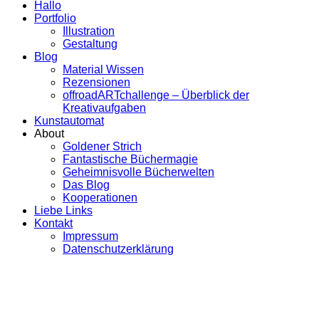
Hallo
Portfolio
Illustration
Gestaltung
Blog
Material Wissen
Rezensionen
offroadARTchallenge – Überblick der
Kreativaufgaben
Kunstautomat
About
Goldener Strich
Fantastische Büchermagie
Geheimnisvolle Bücherwelten
Das Blog
Kooperationen
Liebe Links
Kontakt
Impressum
Datenschutzerklärung