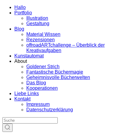
Hallo
Portfolio
Illustration
Gestaltung
Blog
Material Wissen
Rezensionen
offroadARTchallenge – Überblick der
Kreativaufgaben
Kunstautomat
About
Goldener Strich
Fantastische Büchermagie
Geheimnisvolle Bücherwelten
Das Blog
Kooperationen
Liebe Links
Kontakt
Impressum
Datenschutzerklärung