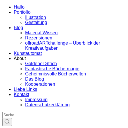
Hallo
Portfolio
Illustration
Gestaltung
Blog
Material Wissen
Rezensionen
offroadARTchallenge – Überblick der
Kreativaufgaben
Kunstautomat
About
Goldener Strich
Fantastische Büchermagie
Geheimnisvolle Bücherwelten
Das Blog
Kooperationen
Liebe Links
Kontakt
Impressum
Datenschutzerklärung