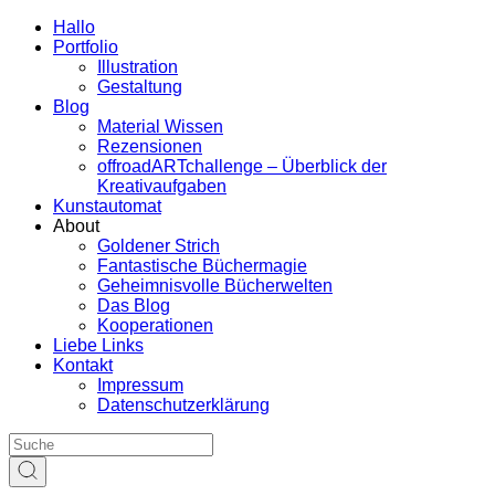
Hallo
Portfolio
Illustration
Gestaltung
Blog
Material Wissen
Rezensionen
offroadARTchallenge – Überblick der
Kreativaufgaben
Kunstautomat
About
Goldener Strich
Fantastische Büchermagie
Geheimnisvolle Bücherwelten
Das Blog
Kooperationen
Liebe Links
Kontakt
Impressum
Datenschutzerklärung