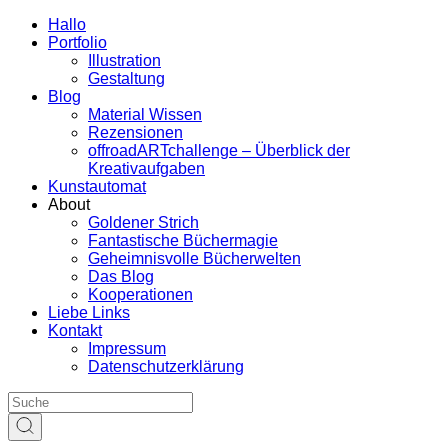
Hallo
Portfolio
Illustration
Gestaltung
Blog
Material Wissen
Rezensionen
offroadARTchallenge – Überblick der
Kreativaufgaben
Kunstautomat
About
Goldener Strich
Fantastische Büchermagie
Geheimnisvolle Bücherwelten
Das Blog
Kooperationen
Liebe Links
Kontakt
Impressum
Datenschutzerklärung