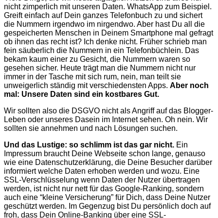
nicht zimperlich mit unseren Daten. WhatsApp zum Beispiel.
Greift einfach auf Dein ganzes Telefonbuch zu und sichert
die Nummern irgendwo im nirgendwo. Aber hast Du all die
gespeicherten Menschen in Deinem Smartphone mal gefragt
ob ihnen das recht ist? Ich denke nicht. Früher schrieb man
fein säuberlich die Nummern in ein Telefonbüchlein. Das
bekam kaum einer zu Gesicht, die Nummern waren so
gesehen sicher. Heute trägt man die Nummern nicht nur
immer in der Tasche mit sich rum, nein, man teilt sie
unweigerlich ständig mit verschiedensten Apps.
Aber noch
mal: Unsere Daten sind ein kostbares Gut.
Wir sollten also die DSGVO nicht als Angriff auf das Blogger-
Leben oder unseres Dasein im Internet sehen. Oh nein. Wir
sollten sie annehmen und nach Lösungen suchen.
Und das Lustige: so schlimm ist das gar nicht.
Ein
Impressum braucht Deine Webseite schon lange, genauso
wie eine Datenschutzerklärung, die Deine Besucher darüber
informiert welche Daten erhoben werden und wozu. Eine
SSL-Verschlüsselung wenn Daten der Nutzer übertragen
werden, ist nicht nur nett für das Google-Ranking, sondern
auch eine “kleine Versicherung” für Dich, dass Deine Nutzer
geschützt werden. Im Gegenzug bist Du persönlich doch auf
froh, dass Dein Online-Banking über eine SSL-