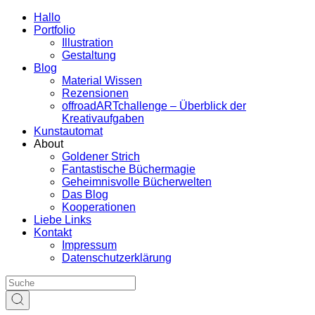
Hallo
Portfolio
Illustration
Gestaltung
Blog
Material Wissen
Rezensionen
offroadARTchallenge – Überblick der
Kreativaufgaben
Kunstautomat
About
Goldener Strich
Fantastische Büchermagie
Geheimnisvolle Bücherwelten
Das Blog
Kooperationen
Liebe Links
Kontakt
Impressum
Datenschutzerklärung