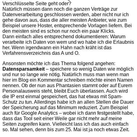
Verschlüsselte Seite geht oder?
Natürlich müssen dann noch die ganzen Verträge zur
Datenverarbeitung geschlossen werden, aber nicht nur ich
gehe davon aus, dass die aller meisten Anbieter, wie zum
Beispiel unsere Hoster, entsprechende Vorlagen liefern. Bei
den meisten sind es schon nur noch ein paar Klicks.
Dann einfach alles entsprechend dokumentieren: Warum
verarbeite ich Daten von wem und wo habe ich die Erlaubnis
her. Wenn irgendwann ein Hahn nach kräht ist das
Verfahrensverzeichnis das A und O.
Ansonsten möchte ich das Thema folgend angehen:
Datensparsamkeit
– speichere so wenig Daten wie möglich
und nur so lange wie nötig. Natürlich muss man wenn man
hier im Blog ein Kommentar schreiben möchte einen Namen
nennen. Ob der nun aus Phantasien stammt oder auf Eurem
Personalausweis steht, bleibt Euch überlassen. Auch wird
die IP erst einmal gespeichert, das hat etwas mit Spam-
Schutz zu tun. Allerdings habe ich an allen Stellen die Dauer
der Speicherung auf das Minimum reduziert. Zum Beispiel
auch für Google Analytics – wobei ich dann festgestellt habe,
dass das Tool seit einer Weile gar nicht mehr auf meine
Seiten zugreifen kann. Vielleicht lass ich das auch einfach
so. Mal sehen, denn bis zum 25. Mai ist ja noch etwas Zeit.