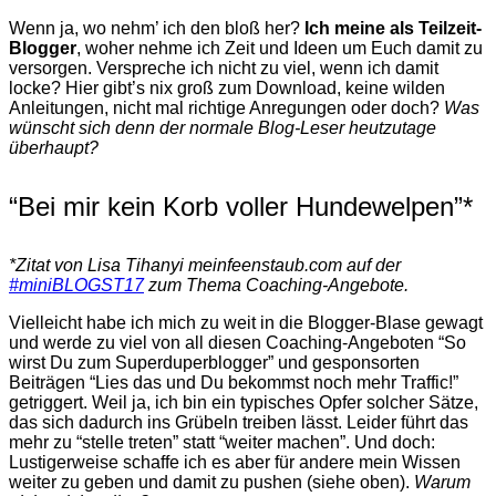
Wenn ja, wo nehm’ ich den bloß her?
Ich meine als Teilzeit-
Blogger
, woher nehme ich Zeit und Ideen um Euch damit zu
versorgen. Verspreche ich nicht zu viel, wenn ich damit
locke? Hier gibt’s nix groß zum Download, keine wilden
Anleitungen, nicht mal richtige Anregungen oder doch?
Was
wünscht sich denn der normale Blog-Leser heutzutage
überhaupt?
“Bei mir kein Korb voller Hundewelpen”*
*Zitat von Lisa Tihanyi meinfeenstaub.com auf der
#miniBLOGST17
zum Thema Coaching-Angebote.
Vielleicht habe ich mich zu weit in die Blogger-Blase gewagt
und werde zu viel von all diesen Coaching-Angeboten “So
wirst Du zum Superduperblogger” und gesponsorten
Beiträgen “Lies das und Du bekommst noch mehr Traffic!”
getriggert. Weil ja, ich bin ein typisches Opfer solcher Sätze,
das sich dadurch ins Grübeln treiben lässt. Leider führt das
mehr zu “stelle treten” statt “weiter machen”. Und doch:
Lustigerweise schaffe ich es aber für andere mein Wissen
weiter zu geben und damit zu pushen (siehe oben).
Warum