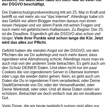
der DSGVO beschäftigt.
Die Datenschutzgrundverordnung tritt am 25. Mai in Kraft und
betrifft so viel mehr als nur “das Internet”. Allerdings habe ich
das Gefühl vor allem Blogger machen daraus nun einen
riesen Heijopei und vor allem Panik mit wirren Fragen und
noch mehr mit gefährlichem Halbwissen. Zu Beginn: Der 25.
ist die Deadline. Eigentlich gilt die DSGVO also schon viel
länger.
Viele ihrer Punkte sind schon lange die Kür. Jetzt
wird das alles zur Pflicht.
Gefühlt haben die meisten Angst vor der DSGVO, vor den
Pflichten die sie Dir auferlegt und noch mehr davor, dass
irgendwer eine Abmahnung schickt. Allerdings muss man es
auch mal von der anderen Seite betrachten. Es geht auch um
den Schutz DEINER Daten. Und eben nicht nur ein paar
Cookies die von irgendeinem Server in Übersee kommen
oder Logs die wieder dahin gehen. Nein, es geht auch um
Daten die Du in irgendeiner Form verarbeitest, oder Deine
Stadt/Gemeinde von Dir, oder der Versandhandel, oder
Deine Werkstatt, oder oder. Und all diese Daten sollen wir
schützen. Betrachtet sie doch einfach mal als ein kostbares
Gut.
Viele Dinge, die wir heute tagtäglich nutzen sind alles nur