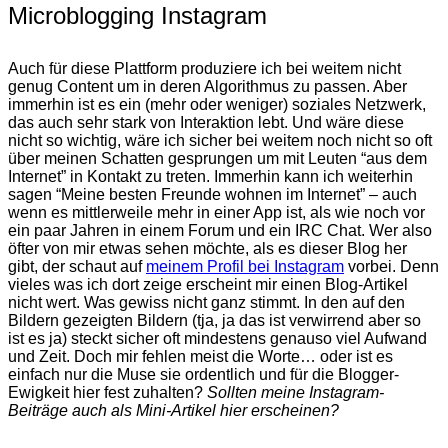
Microblogging Instagram
Auch für diese Plattform produziere ich bei weitem nicht
genug Content um in deren Algorithmus zu passen. Aber
immerhin ist es ein (mehr oder weniger) soziales Netzwerk,
das auch sehr stark von Interaktion lebt. Und wäre diese
nicht so wichtig, wäre ich sicher bei weitem noch nicht so oft
über meinen Schatten gesprungen um mit Leuten “aus dem
Internet” in Kontakt zu treten. Immerhin kann ich weiterhin
sagen “Meine besten Freunde wohnen im Internet” – auch
wenn es mittlerweile mehr in einer App ist, als wie noch vor
ein paar Jahren in einem Forum und ein IRC Chat. Wer also
öfter von mir etwas sehen möchte, als es dieser Blog her
gibt, der schaut auf
meinem Profil bei Instagram
vorbei. Denn
vieles was ich dort zeige erscheint mir einen Blog-Artikel
nicht wert. Was gewiss nicht ganz stimmt. In den auf den
Bildern gezeigten Bildern (tja, ja das ist verwirrend aber so
ist es ja) steckt sicher oft mindestens genauso viel Aufwand
und Zeit. Doch mir fehlen meist die Worte… oder ist es
einfach nur die Muse sie ordentlich und für die Blogger-
Ewigkeit hier fest zuhalten?
Sollten meine Instagram-
Beiträge auch als Mini-Artikel hier erscheinen?