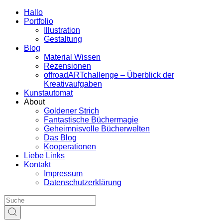
Hallo
Portfolio
Illustration
Gestaltung
Blog
Material Wissen
Rezensionen
offroadARTchallenge – Überblick der
Kreativaufgaben
Kunstautomat
About
Goldener Strich
Fantastische Büchermagie
Geheimnisvolle Bücherwelten
Das Blog
Kooperationen
Liebe Links
Kontakt
Impressum
Datenschutzerklärung