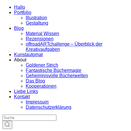
Hallo
Portfolio
Illustration
Gestaltung
Blog
Material Wissen
Rezensionen
offroadARTchallenge – Überblick der
Kreativaufgaben
Kunstautomat
About
Goldener Strich
Fantastische Büchermagie
Geheimnisvolle Bücherwelten
Das Blog
Kooperationen
Liebe Links
Kontakt
Impressum
Datenschutzerklärung