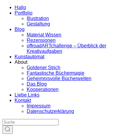
Hallo
Portfolio
Illustration
Gestaltung
Blog
Material Wissen
Rezensionen
offroadARTchallenge – Überblick der
Kreativaufgaben
Kunstautomat
About
Goldener Strich
Fantastische Büchermagie
Geheimnisvolle Bücherwelten
Das Blog
Kooperationen
Liebe Links
Kontakt
Impressum
Datenschutzerklärung