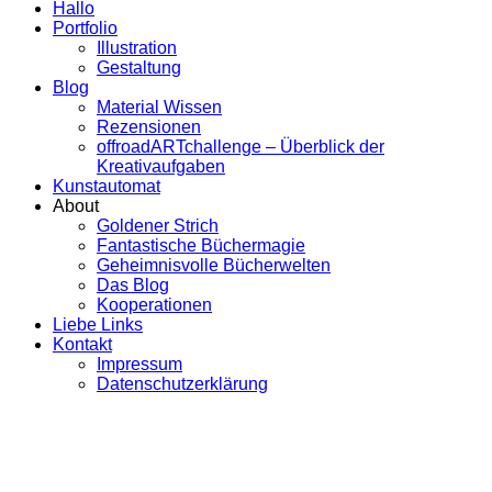
Hallo
Portfolio
Illustration
Gestaltung
Blog
Material Wissen
Rezensionen
offroadARTchallenge – Überblick der
Kreativaufgaben
Kunstautomat
About
Goldener Strich
Fantastische Büchermagie
Geheimnisvolle Bücherwelten
Das Blog
Kooperationen
Liebe Links
Kontakt
Impressum
Datenschutzerklärung