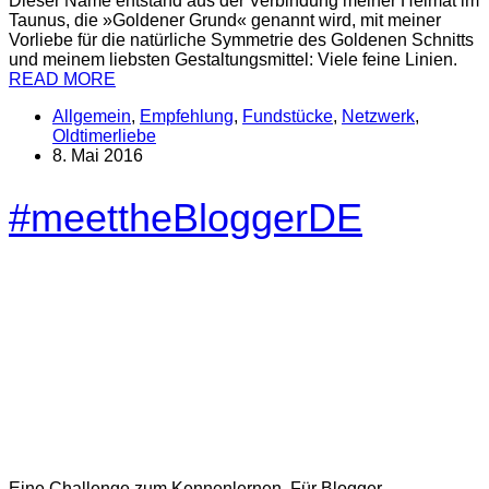
Dieser Name entstand aus der Verbindung meiner Heimat im
Taunus, die »Goldener Grund« genannt wird, mit meiner
Vorliebe für die natürliche Symmetrie des Goldenen Schnitts
und meinem liebsten Gestaltungsmittel: Viele feine Linien.
READ MORE
Allgemein
,
Empfehlung
,
Fundstücke
,
Netzwerk
,
Oldtimerliebe
8. Mai 2016
#meettheBloggerDE
Eine Challenge zum Kennenlernen. Für Blogger