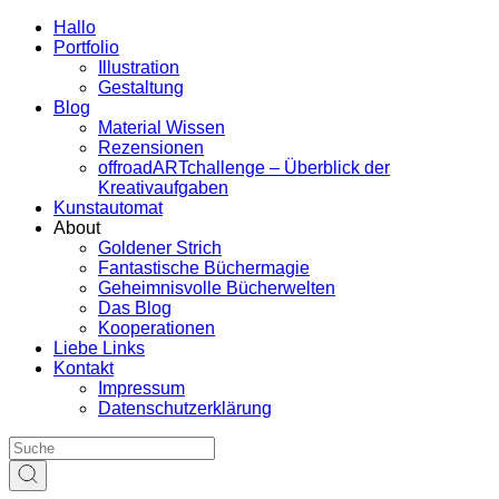
Hallo
Portfolio
Illustration
Gestaltung
Blog
Material Wissen
Rezensionen
offroadARTchallenge – Überblick der
Kreativaufgaben
Kunstautomat
About
Goldener Strich
Fantastische Büchermagie
Geheimnisvolle Bücherwelten
Das Blog
Kooperationen
Liebe Links
Kontakt
Impressum
Datenschutzerklärung