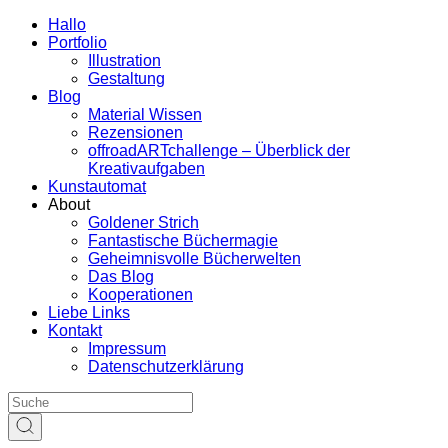
Hallo
Portfolio
Illustration
Gestaltung
Blog
Material Wissen
Rezensionen
offroadARTchallenge – Überblick der
Kreativaufgaben
Kunstautomat
About
Goldener Strich
Fantastische Büchermagie
Geheimnisvolle Bücherwelten
Das Blog
Kooperationen
Liebe Links
Kontakt
Impressum
Datenschutzerklärung