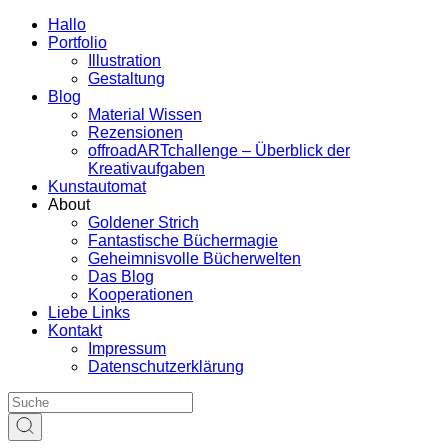
Hallo
Portfolio
Illustration
Gestaltung
Blog
Material Wissen
Rezensionen
offroadARTchallenge – Überblick der
Kreativaufgaben
Kunstautomat
About
Goldener Strich
Fantastische Büchermagie
Geheimnisvolle Bücherwelten
Das Blog
Kooperationen
Liebe Links
Kontakt
Impressum
Datenschutzerklärung