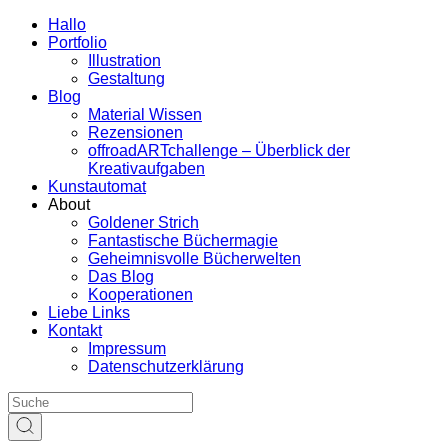
Hallo
Portfolio
Illustration
Gestaltung
Blog
Material Wissen
Rezensionen
offroadARTchallenge – Überblick der
Kreativaufgaben
Kunstautomat
About
Goldener Strich
Fantastische Büchermagie
Geheimnisvolle Bücherwelten
Das Blog
Kooperationen
Liebe Links
Kontakt
Impressum
Datenschutzerklärung