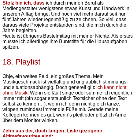
Stolz bin ich, dass
ich durch meinen Beruf als
Mediengestalter wenigstens etwas Kunst und Handwerk in
unseren Alltag bringe. Und noch viel mehr darauf seit nun
fünf Jahren wieder regelmäßig zu zeichnen. So viel, dass
daraus viele Projekte entstanden sind, die mich durch die
Jahre begleiten.
Heute ist übrigens Bastelmittag mit meiner Nichte. Als erstes
musste ich allerdings ihre Buntstifte für die Hausaufgaben
spitzen.
18. Playlist
Ohje, ein weites Feld, ein großes Thema. Mein
Musikgeschmack ist vielfältig und unglaublich stimmungs-
und situationsabhängig. Doch generell gilt:
Ich kann nicht
ohne Musik.
Wenn sie läuft singe oder summe ich eigentlich
immer mit (bin sogar erstaunlich Textsicher ohne den Text
selbst zu kennen…), wenn ich denn nicht gleich tanze,
wippen zumindest immer die Füße mit. Gerade meine
Kollegen kennen es gut, wenn’s pfeift oder plötzlich Arme
über dem Monitor winken.
Zehn aus der, doch langen, Liste gezogene
Altimefavourites sind: