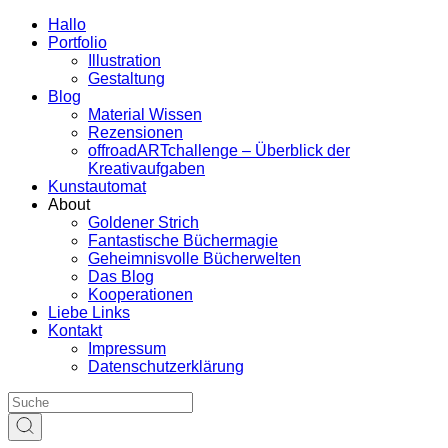
Hallo
Portfolio
Illustration
Gestaltung
Blog
Material Wissen
Rezensionen
offroadARTchallenge – Überblick der
Kreativaufgaben
Kunstautomat
About
Goldener Strich
Fantastische Büchermagie
Geheimnisvolle Bücherwelten
Das Blog
Kooperationen
Liebe Links
Kontakt
Impressum
Datenschutzerklärung