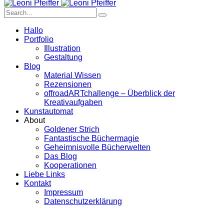
Hallo
Portfolio
Illustration
Gestaltung
Blog
Material Wissen
Rezensionen
offroadARTchallenge – Überblick der
Kreativaufgaben
Kunstautomat
About
Goldener Strich
Fantastische Büchermagie
Geheimnisvolle Bücherwelten
Das Blog
Kooperationen
Liebe Links
Kontakt
Impressum
Datenschutzerklärung