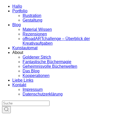
Hallo
Portfolio
Illustration
Gestaltung
Blog
Material Wissen
Rezensionen
offroadARTchallenge – Überblick der
Kreativaufgaben
Kunstautomat
About
Goldener Strich
Fantastische Büchermagie
Geheimnisvolle Bücherwelten
Das Blog
Kooperationen
Liebe Links
Kontakt
Impressum
Datenschutzerklärung