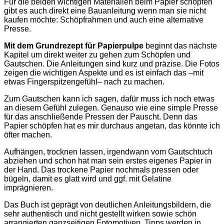
Für die beiden wichtigen Materialien beim Papier schöpfen
gibt es auch direkt eine Bauanleitung wenn man sie nicht
kaufen möchte: Schöpfrahmen und auch eine alternative
Presse.
Mit dem Grundrezept für Papierpulpe
beginnt das nächste
Kapitel um direkt weiter zu gehen zum Schöpfen und
Gautschen. Die Anleitungen sind kurz und präzise. Die Fotos
zeigen die wichtigen Aspekte und es ist einfach das –mit
etwas Fingerspitzengefühl– nach zu machen.
Zum Gautschen kann ich sagen, dafür muss ich noch etwas
an diesem Gefühl zulegen. Genauso wie eine simple Presse
für das anschließende Pressen der Pauscht. Denn das
Papier schöpfen hat es mir durchaus angetan, das könnte ich
öfter machen.
Aufhängen, trocknen lassen, irgendwann vom Gautschtuch
abziehen und schon hat man sein erstes eigenes Papier in
der Hand. Das trockene Papier nochmals pressen oder
bügeln, damit es glatt wird und ggf. mit Gelatine
imprägnieren.
Das Buch ist geprägt von deutlichen Anleitungsbildern, die
sehr authentisch und nicht gestellt wirken sowie schön
arrangierten ganzseitigen Fotomotiven. Tipps werden in