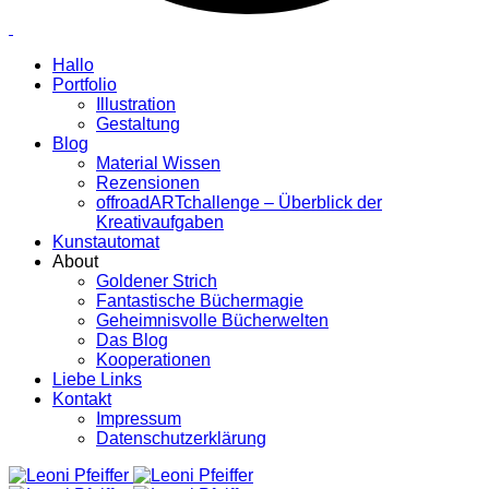
Hallo
Portfolio
Illustration
Gestaltung
Blog
Material Wissen
Rezensionen
offroadARTchallenge – Überblick der
Kreativaufgaben
Kunstautomat
About
Goldener Strich
Fantastische Büchermagie
Geheimnisvolle Bücherwelten
Das Blog
Kooperationen
Liebe Links
Kontakt
Impressum
Datenschutzerklärung