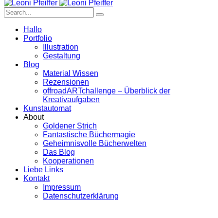
Hallo
Portfolio
Illustration
Gestaltung
Blog
Material Wissen
Rezensionen
offroadARTchallenge – Überblick der
Kreativaufgaben
Kunstautomat
About
Goldener Strich
Fantastische Büchermagie
Geheimnisvolle Bücherwelten
Das Blog
Kooperationen
Liebe Links
Kontakt
Impressum
Datenschutzerklärung