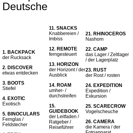
Deutsche
11. SNACKS
Knabbereien /
21. RHINOCEROS
Imbiss
Nashorn
12. REMOTE
22. CAMP
1. BACKPACK
ferngesteuert
das Lager / Zeltlager
der Rucksack
/ der Lagerplatz
13. HORIZON
2. DISCOVER
der Horizont / der
23. RUST
etwas entdecken
Ausblick
der Rost / rosten
3. BOOTS
14. ROAM
24. EXPEDITION
Stiefel
umher- /
Expedition /
durchstreifen
Exkursion
4. EXOTIC
Exotisch
15.
25. SCARECROW
GUIDEBOOK
Vogelscheuche
5. BINOCULARS
der Leitfaden /
Fernglas /
26. CAMERA
Ratgeber /
Feldstecher
die Kamera / der
Reiseführer
Fotoapparat