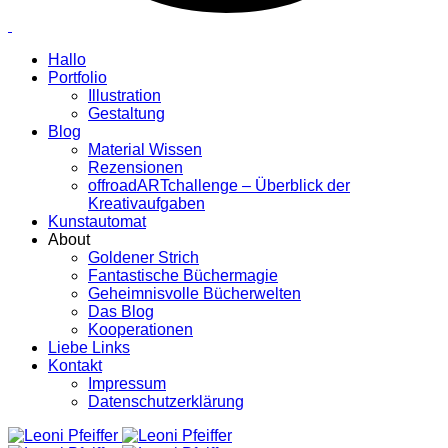
Hallo
Portfolio
Illustration
Gestaltung
Blog
Material Wissen
Rezensionen
offroadARTchallenge – Überblick der
Kreativaufgaben
Kunstautomat
About
Goldener Strich
Fantastische Büchermagie
Geheimnisvolle Bücherwelten
Das Blog
Kooperationen
Liebe Links
Kontakt
Impressum
Datenschutzerklärung