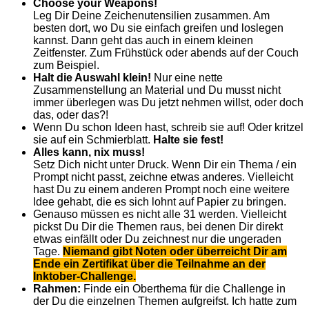
Choose your Weapons!
Leg Dir Deine Zeichenutensilien zusammen. Am
besten dort, wo Du sie einfach greifen und loslegen
kannst. Dann geht das auch in einem kleinen
Zeitfenster. Zum Frühstück oder abends auf der Couch
zum Beispiel.
Halt die Auswahl klein!
Nur eine nette
Zusammenstellung an Material und Du musst nicht
immer überlegen was Du jetzt nehmen willst, oder doch
das, oder das?!
Wenn Du schon Ideen hast, schreib sie auf! Oder kritzel
sie auf ein Schmierblatt.
Halte sie fest!
Alles kann, nix muss!
Setz Dich nicht unter Druck. Wenn Dir ein Thema / ein
Prompt nicht passt, zeichne etwas anderes. Vielleicht
hast Du zu einem anderen Prompt noch eine weitere
Idee gehabt, die es sich lohnt auf Papier zu bringen.
Genauso müssen es nicht alle 31 werden. Vielleicht
pickst Du Dir die Themen raus, bei denen Dir direkt
etwas einfällt oder Du zeichnest nur die ungeraden
Tage.
Niemand gibt Noten oder überreicht Dir am
Ende ein Zertifikat über die Teilnahme an der
Inktober-Challenge.
Rahmen:
Finde ein Oberthema für die Challenge in
der Du die einzelnen Themen aufgreifst. Ich hatte zum