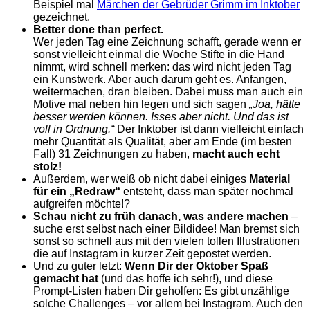
Beispiel mal
Märchen der Gebrüder Grimm im Inktober
gezeichnet.
Better done than perfect.
Wer jeden Tag eine Zeichnung schafft, gerade wenn er
sonst vielleicht einmal die Woche Stifte in die Hand
nimmt, wird schnell merken: das wird nicht jeden Tag
ein Kunstwerk. Aber auch darum geht es. Anfangen,
weitermachen, dran bleiben. Dabei muss man auch ein
Motive mal neben hin legen und sich sagen
„Joa, hätte
besser werden können. Isses aber nicht. Und das ist
voll in Ordnung.“
Der Inktober ist dann vielleicht einfach
mehr Quantität als Qualität, aber am Ende (im besten
Fall) 31 Zeichnungen zu haben,
macht auch echt
stolz!
Außerdem, wer weiß ob nicht dabei einiges
Material
für ein „Redraw“
entsteht, dass man später nochmal
aufgreifen möchte!?
Schau nicht zu früh danach, was andere machen
–
suche erst selbst nach einer Bildidee! Man bremst sich
sonst so schnell aus mit den vielen tollen Illustrationen
die auf Instagram in kurzer Zeit gepostet werden.
Und zu guter letzt:
Wenn Dir der Oktober Spaß
gemacht hat
(und das hoffe ich sehr!), und diese
Prompt-Listen haben Dir geholfen: Es gibt unzählige
solche Challenges – vor allem bei Instagram. Auch den