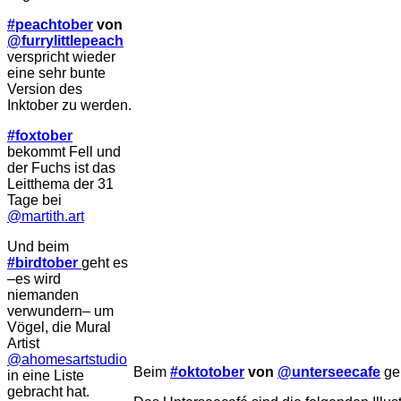
#peachtob
er
von
@furrylittlepeach
verspricht wieder
eine sehr bunte
Version des
Inktober zu werden.
#foxtober
bekommt Fell und
der Fuchs ist das
Leitthema der 31
Tage bei
@martith.art
Und beim
#birdtober
geht es
–es wird
niemanden
verwundern– um
Vögel, die Mural
Artist
@ahomesartstudio
Beim
#oktotober
von
@unterseecafe
geh
in eine Liste
gebracht hat.