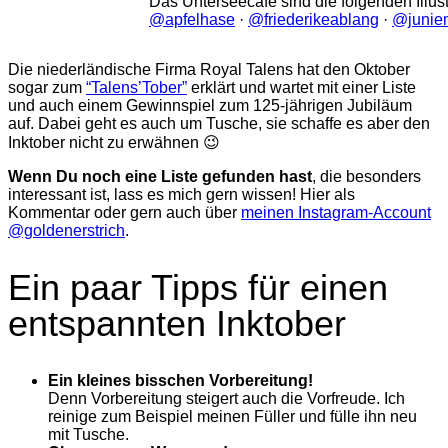
Das Unterseecafé sind die folgenden Illust
@apfelhase
·
@friederikeablang
·
@junie
Die niederländische Firma Royal Talens hat den Oktober
sogar zum
“Talens’Tober”
erklärt und wartet mit einer Liste
und auch einem Gewinnspiel zum 125-jährigen Jubiläum
auf. Dabei geht es auch um Tusche, sie schaffe es aber den
Inktober nicht zu erwähnen 😉
Wenn Du noch eine Liste gefunden hast
, die besonders
interessant ist, lass es mich gern wissen! Hier als
Kommentar oder gern auch über
meinen Instagram-Account
@goldenerstrich
.
Ein paar Tipps für einen
entspannten Inktober
Ein kleines bisschen Vorbereitung!
Denn Vorbereitung steigert auch die Vorfreude. Ich
reinige zum Beispiel meinen Füller und fülle ihn neu
mit Tusche.