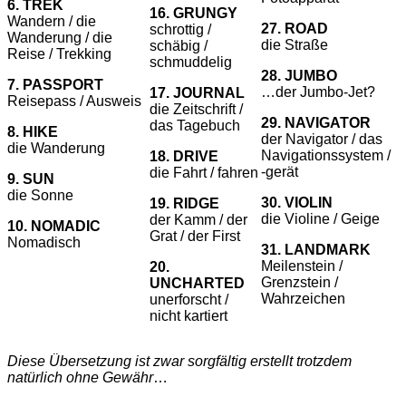
6. TREK
16. GRUNGY
Wandern / die
27. ROAD
schrottig /
Wanderung / die
die Straße
schäbig /
Reise / Trekking
schmuddelig
28. JUMBO
7. PASSPORT
…der Jumbo-Jet?
17. JOURNAL
Reisepass / Ausweis
die Zeitschrift /
29. NAVIGATOR
das Tagebuch
8. HIKE
der Navigator / das
die Wanderung
Navigationssystem /
18. DRIVE
-gerät
die Fahrt / fahren
9. SUN
die Sonne
30. VIOLIN
19. RIDGE
die Violine / Geige
der Kamm / der
10. NOMADIC
Grat / der First
Nomadisch
31. LANDMARK
Meilenstein /
20.
Grenzstein /
UNCHARTED
Wahrzeichen
unerforscht /
nicht kartiert
Diese Übersetzung ist zwar sorgfältig erstellt trotzdem
natürlich ohne Gewähr
…