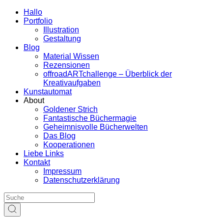
Hallo
Portfolio
Illustration
Gestaltung
Blog
Material Wissen
Rezensionen
offroadARTchallenge – Überblick der
Kreativaufgaben
Kunstautomat
About
Goldener Strich
Fantastische Büchermagie
Geheimnisvolle Bücherwelten
Das Blog
Kooperationen
Liebe Links
Kontakt
Impressum
Datenschutzerklärung