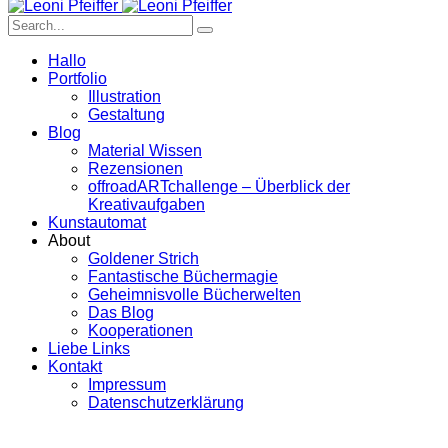
Hallo
Portfolio
Illustration
Gestaltung
Blog
Material Wissen
Rezensionen
offroadARTchallenge – Überblick der
Kreativaufgaben
Kunstautomat
About
Goldener Strich
Fantastische Büchermagie
Geheimnisvolle Bücherwelten
Das Blog
Kooperationen
Liebe Links
Kontakt
Impressum
Datenschutzerklärung