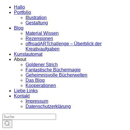
Hallo
Portfolio
Illustration
Gestaltung
Blog
Material Wissen
Rezensionen
offroadARTchallenge – Überblick der
Kreativaufgaben
Kunstautomat
About
Goldener Strich
Fantastische Büchermagie
Geheimnisvolle Bücherwelten
Das Blog
Kooperationen
Liebe Links
Kontakt
Impressum
Datenschutzerklärung