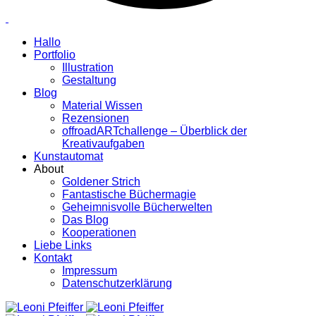
Hallo
Portfolio
Illustration
Gestaltung
Blog
Material Wissen
Rezensionen
offroadARTchallenge – Überblick der
Kreativaufgaben
Kunstautomat
About
Goldener Strich
Fantastische Büchermagie
Geheimnisvolle Bücherwelten
Das Blog
Kooperationen
Liebe Links
Kontakt
Impressum
Datenschutzerklärung