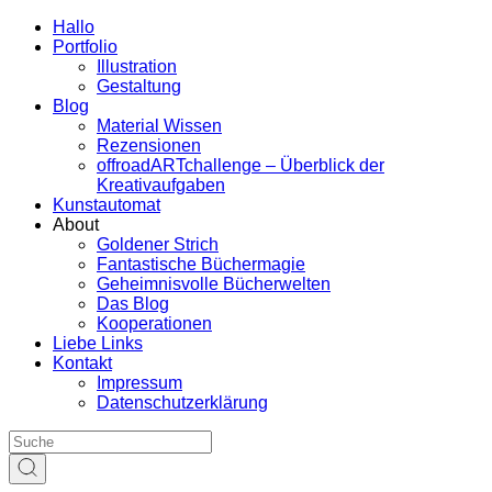
Hallo
Portfolio
Illustration
Gestaltung
Blog
Material Wissen
Rezensionen
offroadARTchallenge – Überblick der
Kreativaufgaben
Kunstautomat
About
Goldener Strich
Fantastische Büchermagie
Geheimnisvolle Bücherwelten
Das Blog
Kooperationen
Liebe Links
Kontakt
Impressum
Datenschutzerklärung