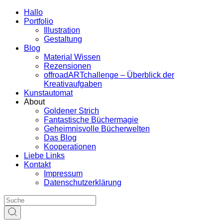
Hallo
Portfolio
Illustration
Gestaltung
Blog
Material Wissen
Rezensionen
offroadARTchallenge – Überblick der
Kreativaufgaben
Kunstautomat
About
Goldener Strich
Fantastische Büchermagie
Geheimnisvolle Bücherwelten
Das Blog
Kooperationen
Liebe Links
Kontakt
Impressum
Datenschutzerklärung