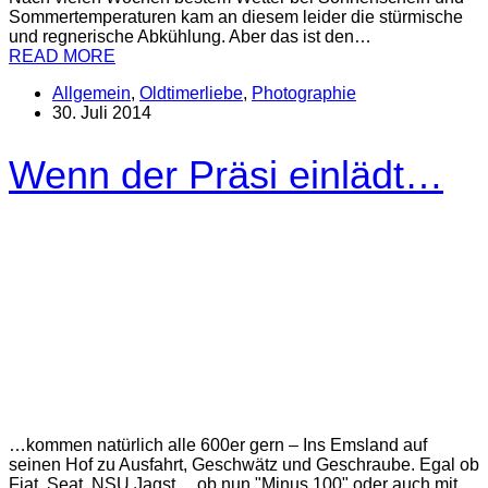
Sommertemperaturen kam an diesem leider die stürmische
und regnerische Abkühlung. Aber das ist den…
READ MORE
Allgemein
,
Oldtimerliebe
,
Photographie
30. Juli 2014
Wenn der Präsi einlädt…
…kommen natürlich alle 600er gern – Ins Emsland auf
seinen Hof zu Ausfahrt, Geschwätz und Geschraube. Egal ob
Fiat, Seat, NSU Jagst… ob nun "Minus 100" oder auch mit