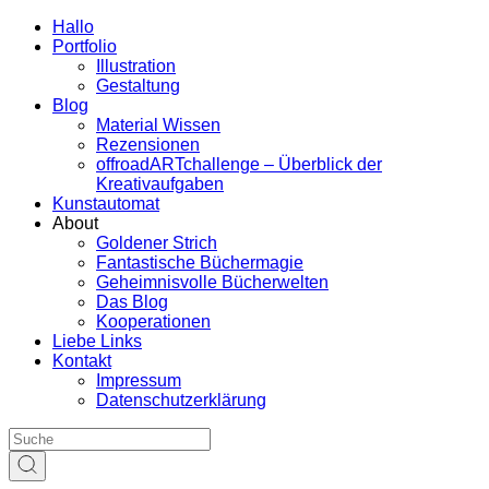
Hallo
Portfolio
Illustration
Gestaltung
Blog
Material Wissen
Rezensionen
offroadARTchallenge – Überblick der
Kreativaufgaben
Kunstautomat
About
Goldener Strich
Fantastische Büchermagie
Geheimnisvolle Bücherwelten
Das Blog
Kooperationen
Liebe Links
Kontakt
Impressum
Datenschutzerklärung