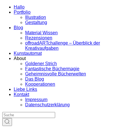
Hallo
Portfolio
Illustration
Gestaltung
Blog
Material Wissen
Rezensionen
offroadARTchallenge – Überblick der
Kreativaufgaben
Kunstautomat
About
Goldener Strich
Fantastische Büchermagie
Geheimnisvolle Bücherwelten
Das Blog
Kooperationen
Liebe Links
Kontakt
Impressum
Datenschutzerklärung