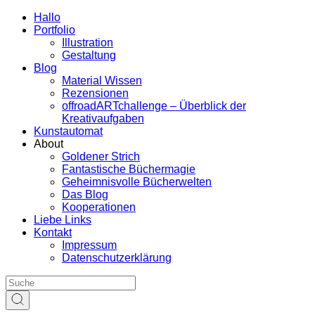
Hallo
Portfolio
Illustration
Gestaltung
Blog
Material Wissen
Rezensionen
offroadARTchallenge – Überblick der
Kreativaufgaben
Kunstautomat
About
Goldener Strich
Fantastische Büchermagie
Geheimnisvolle Bücherwelten
Das Blog
Kooperationen
Liebe Links
Kontakt
Impressum
Datenschutzerklärung