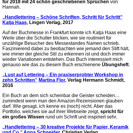
für 2018 mit 24 schön geschriebenen Sprüchen
von
Hannah.
„Handlettering – Schöne Schriften, Schritt für Schritt“
Katja Haas
, Lingen Verlag, 2017
Auf der Buchmesse in Frankfurt konnte ich Katja Haas eine
Weile über die Schulter blicken, wie sie routiniert für
unzählige Besucher des Messestandes Namen schrieb.
Faszinierend dabei zu beobachten wie jemand den Stift hält,
wie immer der gleiche Stil zu erkennen ist und doch immer
wieder Variationen entstehen. Das Buch interessiert mich
genauso wie das zu diesem Buch erschienene
Übungsheft
.
„Lust auf Lettering – Ein praxiserprobter Workshop in
zehn Schritten“
Martina Flor
, Verlag Hermann Schmidt,
2016
Ein Buch an dem sich scheinbar die Geister scheiden…
zumindest wenn man den Amazon-Rezensionen glauben
darf. Wie gesagt, ich kenne es (noch) nicht. Aber das
Portfolio, welches sie auf ihrer Webseite zeigt,
spricht für
ein großes Wissen
rund um Schrift und inspiriert sehr.
„Handlettering – 30 kreative Projekte für Papier, Keramik
und Co.“
Anna Schneider,
Christian Verlag