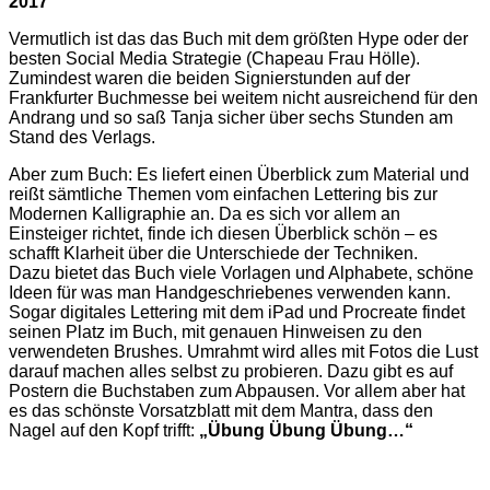
2017
Vermutlich ist das das Buch mit dem größten Hype oder der
besten Social Media Strategie (Chapeau Frau Hölle).
Zumindest waren die beiden Signierstunden auf der
Frankfurter Buchmesse bei weitem nicht ausreichend für den
Andrang und so saß Tanja sicher über sechs Stunden am
Stand des Verlags.
Aber zum Buch: Es liefert einen Überblick zum Material und
reißt sämtliche Themen vom einfachen Lettering bis zur
Modernen Kalligraphie an. Da es sich vor allem an
Einsteiger richtet, finde ich diesen Überblick schön – es
schafft Klarheit über die Unterschiede der Techniken.
Dazu bietet das Buch viele Vorlagen und Alphabete, schöne
Ideen für was man Handgeschriebenes verwenden kann.
Sogar digitales Lettering mit dem iPad und Procreate findet
seinen Platz im Buch, mit genauen Hinweisen zu den
verwendeten Brushes. Umrahmt wird alles mit Fotos die Lust
darauf machen alles selbst zu probieren. Dazu gibt es auf
Postern die Buchstaben zum Abpausen. Vor allem aber hat
es das schönste Vorsatzblatt mit dem Mantra, dass den
Nagel auf den Kopf trifft:
„Übung Übung Übung…“