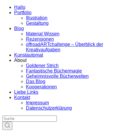
Hallo
Portfolio
Illustration
Gestaltung
Blog
Material Wissen
Rezensionen
offroadARTchallenge – Überblick der
Kreativaufgaben
Kunstautomat
About
Goldener Strich
Fantastische Büchermagie
Geheimnisvolle Bücherwelten
Das Blog
Kooperationen
Liebe Links
Kontakt
Impressum
Datenschutzerklärung