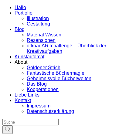
Hallo
Portfolio
Illustration
Gestaltung
Blog
Material Wissen
Rezensionen
offroadARTchallenge – Überblick der
Kreativaufgaben
Kunstautomat
About
Goldener Strich
Fantastische Büchermagie
Geheimnisvolle Bücherwelten
Das Blog
Kooperationen
Liebe Links
Kontakt
Impressum
Datenschutzerklärung