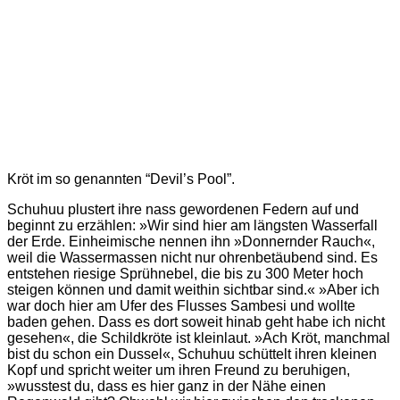
Kröt im so genannten “Devil’s Pool”.
Schuhuu plustert ihre nass gewordenen Federn auf und
beginnt zu erzählen: »Wir sind hier am längsten Wasserfall
der Erde. Einheimische nennen ihn »Donnernder Rauch«,
weil die Wassermassen nicht nur ohrenbetäubend sind. Es
entstehen riesige Sprühnebel, die bis zu 300 Meter hoch
steigen können und damit weithin sichtbar sind.« »Aber ich
war doch hier am Ufer des Flusses Sambesi und wollte
baden gehen. Dass es dort soweit hinab geht habe ich nicht
gesehen«, die Schildkröte ist kleinlaut. »Ach Kröt, manchmal
bist du schon ein Dussel«, Schuhuu schüttelt ihren kleinen
Kopf und spricht weiter um ihren Freund zu beruhigen,
»wusstest du, dass es hier ganz in der Nähe einen