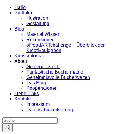
Hallo
Portfolio
Illustration
Gestaltung
Blog
Material Wissen
Rezensionen
offroadARTchallenge – Überblick der
Kreativaufgaben
Kunstautomat
About
Goldener Strich
Fantastische Büchermagie
Geheimnisvolle Bücherwelten
Das Blog
Kooperationen
Liebe Links
Kontakt
Impressum
Datenschutzerklärung