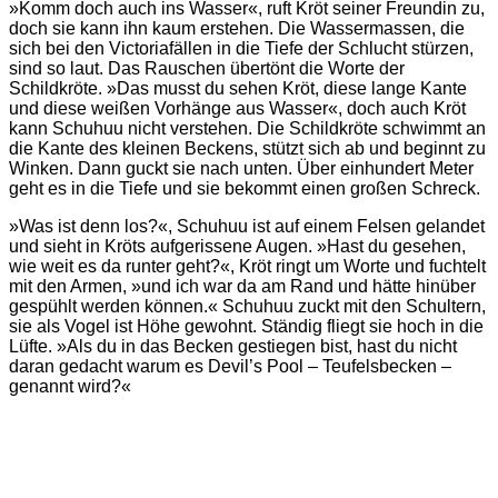
»Komm doch auch ins Wasser«, ruft Kröt seiner Freundin zu,
doch sie kann ihn kaum erstehen. Die Wassermassen, die
sich bei den Victoriafällen in die Tiefe der Schlucht stürzen,
sind so laut. Das Rauschen übertönt die Worte der
Schildkröte. »Das musst du sehen Kröt, diese lange Kante
und diese weißen Vorhänge aus Wasser«, doch auch Kröt
kann Schuhuu nicht verstehen. Die Schildkröte schwimmt an
die Kante des kleinen Beckens, stützt sich ab und beginnt zu
Winken. Dann guckt sie nach unten. Über einhundert Meter
geht es in die Tiefe und sie bekommt einen großen Schreck.
»Was ist denn los?«, Schuhuu ist auf einem Felsen gelandet
und sieht in Kröts aufgerissene Augen. »Hast du gesehen,
wie weit es da runter geht?«, Kröt ringt um Worte und fuchtelt
mit den Armen, »und ich war da am Rand und hätte hinüber
gespühlt werden können.« Schuhuu zuckt mit den Schultern,
sie als Vogel ist Höhe gewohnt. Ständig fliegt sie hoch in die
Lüfte. »Als du in das Becken gestiegen bist, hast du nicht
daran gedacht warum es Devil’s Pool – Teufelsbecken –
genannt wird?«