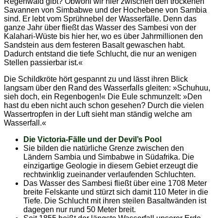
Regenwald gibt? Obwohl wir hier zwischen den trockenen
Savannen von Simbabwe und der Hochebene von Sambia
sind. Er lebt vom Sprühnebel der Wasserfälle. Denn das
ganze Jahr über fließt das Wasser des Sambesi von der
Kalahari-Wüste bis hier her, wo es über Jahrmillionen den
Sandstein aus dem festeren Basalt gewaschen habt.
Dadurch entstand die tiefe Schlucht, die nur an wenigen
Stellen passierbar ist.«
Die Schildkröte hört gespannt zu und lässt ihren Blick
langsam über den Rand des Wasserfalls gleiten: »Schuhuu,
sieh doch, ein Regenbogen!« Die Eule schmunzelt: »Den
hast du eben nicht auch schon gesehen? Durch die vielen
Wassertropfen in der Luft sieht man ständig welche am
Wasserfall.«
Die Victoria-Fälle und der Devil’s Pool
Sie bilden die natürliche Grenze zwischen den
Ländern Sambia und Simbabwe in Südafrika. Die
einzigartige Geologie in diesem Gebiet erzeugt die
rechtwinklig zueinander verlaufenden Schluchten.
Das Wasser des Sambesi fließt über eine 1708 Meter
breite Felskante und stürzt sich damit 110 Meter in die
Tiefe. Die Schlucht mit ihren steilen Basaltwänden ist
dagegen nur rund 50 Meter breit.