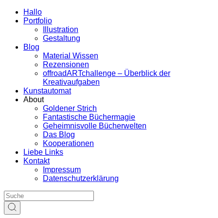
Hallo
Portfolio
Illustration
Gestaltung
Blog
Material Wissen
Rezensionen
offroadARTchallenge – Überblick der
Kreativaufgaben
Kunstautomat
About
Goldener Strich
Fantastische Büchermagie
Geheimnisvolle Bücherwelten
Das Blog
Kooperationen
Liebe Links
Kontakt
Impressum
Datenschutzerklärung