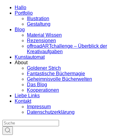
Hallo
Portfolio
Illustration
Gestaltung
Blog
Material Wissen
Rezensionen
offroadARTchallenge – Überblick der
Kreativaufgaben
Kunstautomat
About
Goldener Strich
Fantastische Büchermagie
Geheimnisvolle Bücherwelten
Das Blog
Kooperationen
Liebe Links
Kontakt
Impressum
Datenschutzerklärung