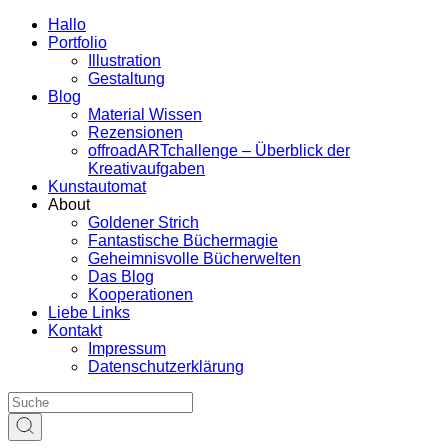
Hallo
Portfolio
Illustration
Gestaltung
Blog
Material Wissen
Rezensionen
offroadARTchallenge – Überblick der
Kreativaufgaben
Kunstautomat
About
Goldener Strich
Fantastische Büchermagie
Geheimnisvolle Bücherwelten
Das Blog
Kooperationen
Liebe Links
Kontakt
Impressum
Datenschutzerklärung