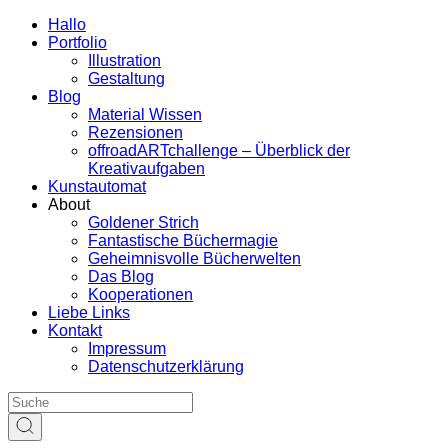
Hallo
Portfolio
Illustration
Gestaltung
Blog
Material Wissen
Rezensionen
offroadARTchallenge – Überblick der
Kreativaufgaben
Kunstautomat
About
Goldener Strich
Fantastische Büchermagie
Geheimnisvolle Bücherwelten
Das Blog
Kooperationen
Liebe Links
Kontakt
Impressum
Datenschutzerklärung