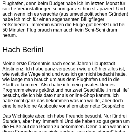
Flughafen, denn beim Budget habe ich im letzten Monat für
solche Veranstaltungen schon ganz schön strapaziert. Und
auch wenn ich es verachte (aus umweltpolitischen Gründen)
habe ich mich für einen sogenannten Billigflieger
entschieden. Immerhin waren die Flüge gut besetzt und bei
50 Minuten Flug brauch man auch kein Schi-Schi drum
herum.
Hach Berlin!
Meine erste Erkenntnis nach sechs Jahren Hauptstadt-
Abstinenz: Ich habe ganz vergessen wie groß hier alles ist,
wie weit die Wege sind und was ich gar nicht bedacht hatte,
wie lange man brauch um aus dem Flughafen und in die
Stadt zu kommen. Also habe ich mein privates kleines
Programm etwas gekürzt und nur zwei Geschäfte „in real life“
besucht, die ich bis dato nur als online-Shop kannte. Ich
habe nicht ganz das bekommen was ich wollte, aber doch
eine feine kleine Ausbeute vor allem aber nette Gespräche.
Das Wichtigste aber, ich habe Freunde besucht. Nur für drei
Stunden, aber hey, immerhin! Und sie haben so gut getan um
die Füße auf den Boden zu bekommen. Denn auch wenn ich
diese Freunde wie so viele andere „aus dem Internet“ habe,