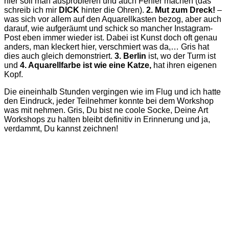
hier soll man ausprobieren und auch Fehler machen (das
schreib ich mir
DICK
hinter die Ohren).
2. Mut zum Dreck!
–
was sich vor allem auf den Aquarellkasten bezog, aber auch
darauf, wie aufgeräumt und schick so mancher Instagram-
Post eben immer wieder ist. Dabei ist Kunst doch oft genau
anders, man kleckert hier, verschmiert was da,… Gris hat
dies auch gleich demonstriert.
3. Berlin
ist, wo der Turm ist
und
4. Aquarellfarbe ist wie eine Katze,
hat ihren eigenen
Kopf.
Die eineinhalb Stunden vergingen wie im Flug und ich hatte
den Eindruck, jeder Teilnehmer konnte bei dem Workshop
was mit nehmen. Gris, Du bist ne coole Socke, Deine Art
Workshops zu halten bleibt definitiv in Erinnerung und ja,
verdammt, Du kannst zeichnen!