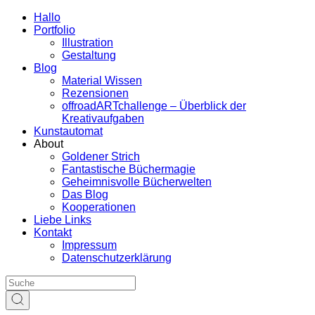
Hallo
Portfolio
Illustration
Gestaltung
Blog
Material Wissen
Rezensionen
offroadARTchallenge – Überblick der
Kreativaufgaben
Kunstautomat
About
Goldener Strich
Fantastische Büchermagie
Geheimnisvolle Bücherwelten
Das Blog
Kooperationen
Liebe Links
Kontakt
Impressum
Datenschutzerklärung