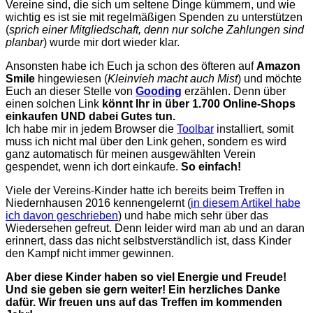
Vereine sind, die sich um seltene Dinge kümmern, und wie
wichtig es ist sie mit regelmäßigen Spenden zu unterstützen
(
sprich einer Mitgliedschaft, denn nur solche Zahlungen sind
planbar
) wurde mir dort wieder klar.
Ansonsten habe ich Euch ja schon des öfteren auf
Amazon
Smile
hingewiesen (
Kleinvieh macht auch Mist
) und möchte
Euch an dieser Stelle von
Gooding
erzählen. Denn über
einen solchen Link
könnt Ihr in über 1.700 Online-Shops
einkaufen UND dabei Gutes tun.
Ich habe mir in jedem Browser die
Toolbar
installiert, somit
muss ich nicht mal über den Link gehen, sondern es wird
ganz automatisch für meinen ausgewählten Verein
gespendet, wenn ich dort einkaufe.
So einfach!
Viele der Vereins-Kinder hatte ich bereits beim Treffen in
Niedernhausen 2016 kennengelernt (
in diesem Artikel habe
ich davon geschrieben
) und habe mich sehr über das
Wiedersehen gefreut. Denn leider wird man ab und an daran
erinnert, dass das nicht selbstverständlich ist, dass Kinder
den Kampf nicht immer gewinnen.
Aber diese Kinder haben so viel Energie und Freude!
Und sie geben sie gern weiter! Ein herzliches Danke
dafür. Wir freuen uns auf das Treffen im kommenden