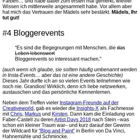
Farben… und habe dabei zum ersten mal gemerkt, wieviel
Wissen ich mittlerweile angesammelt habe. Vor allem aber
hat mich das Vertrauen der Mädels sehr bestärkt.
Mädels, Ihr
tut gut!
#4 Bloggerevents
“Es sind die Begegnungen mit Menschen, die
das
Leben lebenswert
Bloggerevents so interessant machen.”
(auch wenn ich glaube, sie sollten häufig umbenannt werden
in Insta-Events… aber das ist eine andere Geschichte)
Dieses Jahr durfte ich an so vielen Events teilnehmen wie
noch nie. Grandios! Wirklich, denn ich liebe netzwerken,
austauschen und das persönliche Kennenlernen.
Neben dem Treffen vieler
Instagram-Freunde auf der
Creativeworld
, gab es wieder die
Insights-X
als Fachmesse
mit
Chris
,
Markus
und
Kirsten
. Dann kam die Einladung von
Faber-Castell zu deren
Artist Days 2018
nach Stein –was
schon ein kleiner Traum war– und kurz darauf der Gewinn
der Wildcard für
“Blog and Paint”
in Berlin von Da Vinci,
Hahnemühle und Schmincke.