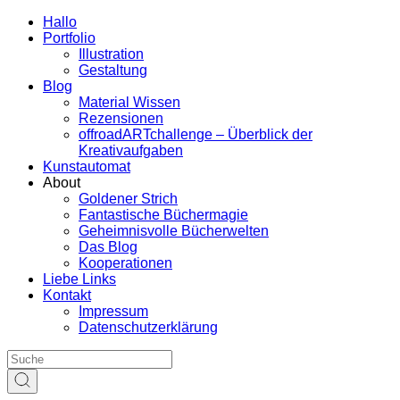
Hallo
Portfolio
Illustration
Gestaltung
Blog
Material Wissen
Rezensionen
offroadARTchallenge – Überblick der
Kreativaufgaben
Kunstautomat
About
Goldener Strich
Fantastische Büchermagie
Geheimnisvolle Bücherwelten
Das Blog
Kooperationen
Liebe Links
Kontakt
Impressum
Datenschutzerklärung