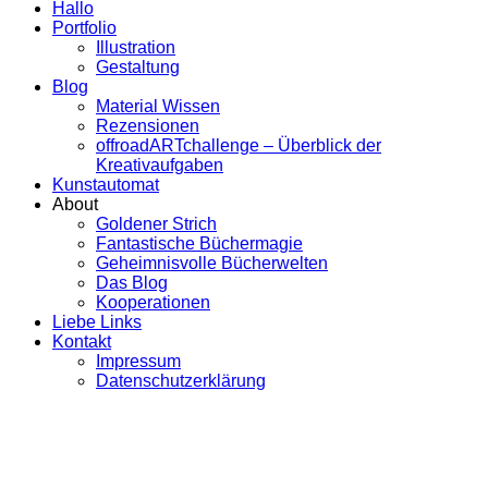
Hallo
Portfolio
Illustration
Gestaltung
Blog
Material Wissen
Rezensionen
offroadARTchallenge – Überblick der
Kreativaufgaben
Kunstautomat
About
Goldener Strich
Fantastische Büchermagie
Geheimnisvolle Bücherwelten
Das Blog
Kooperationen
Liebe Links
Kontakt
Impressum
Datenschutzerklärung