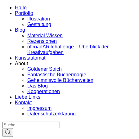
Hallo
Portfolio
Illustration
Gestaltung
Blog
Material Wissen
Rezensionen
offroadARTchallenge – Überblick der
Kreativaufgaben
Kunstautomat
About
Goldener Strich
Fantastische Büchermagie
Geheimnisvolle Bücherwelten
Das Blog
Kooperationen
Liebe Links
Kontakt
Impressum
Datenschutzerklärung