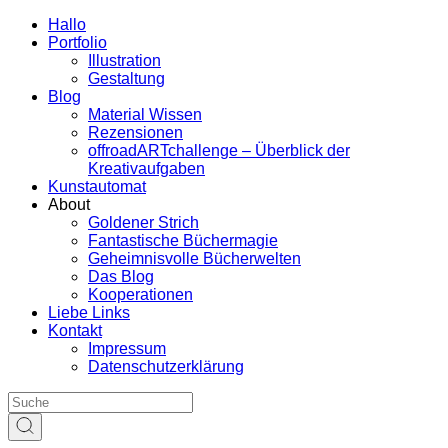
Hallo
Portfolio
Illustration
Gestaltung
Blog
Material Wissen
Rezensionen
offroadARTchallenge – Überblick der
Kreativaufgaben
Kunstautomat
About
Goldener Strich
Fantastische Büchermagie
Geheimnisvolle Bücherwelten
Das Blog
Kooperationen
Liebe Links
Kontakt
Impressum
Datenschutzerklärung