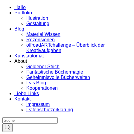
Hallo
Portfolio
Illustration
Gestaltung
Blog
Material Wissen
Rezensionen
offroadARTchallenge – Überblick der
Kreativaufgaben
Kunstautomat
About
Goldener Strich
Fantastische Büchermagie
Geheimnisvolle Bücherwelten
Das Blog
Kooperationen
Liebe Links
Kontakt
Impressum
Datenschutzerklärung