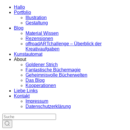
Hallo
Portfolio
Illustration
Gestaltung
Blog
Material Wissen
Rezensionen
offroadARTchallenge – Überblick der
Kreativaufgaben
Kunstautomat
About
Goldener Strich
Fantastische Büchermagie
Geheimnisvolle Bücherwelten
Das Blog
Kooperationen
Liebe Links
Kontakt
Impressum
Datenschutzerklärung