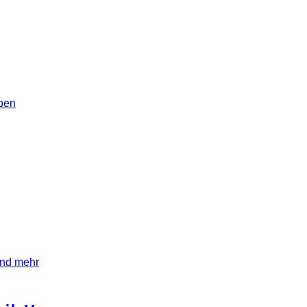
aben
und mehr