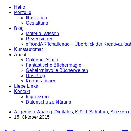
Hallo
Portfolio
Illustration
Gestaltung
Blog
Material Wissen
Rezensionen
offroadARTchallenge – Überblick der Kreativaufg
Kunstautomat
About
Goldener Strich
Fantastische Büchermagie
Geheimnisvolle Bücherwelten
Das Blog
Kooperationen
Liebe Links
Kontakt
Impressum
Datenschutzerklärung
Allgemein
,
Analog
,
Digitales
,
Kröt & Schuhuu
,
Skizzen 
15. Oktober 2015