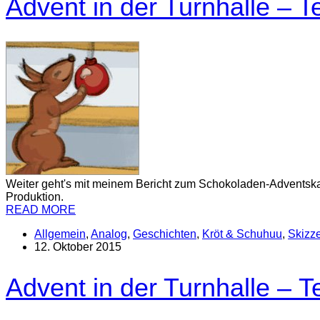
Advent in der Turnhalle – Tei
Weiter geht's mit meinem Bericht zum Schokoladen-Adventska
Produktion.
READ MORE
Allgemein
,
Analog
,
Geschichten
,
Kröt & Schuhuu
,
Skizz
12. Oktober 2015
Advent in der Turnhalle – Tei