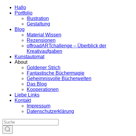
Hallo
Portfolio
Illustration
Gestaltung
Blog
Material Wissen
Rezensionen
offroadARTchallenge – Überblick der
Kreativaufgaben
Kunstautomat
About
Goldener Strich
Fantastische Büchermagie
Geheimnisvolle Bücherwelten
Das Blog
Kooperationen
Liebe Links
Kontakt
Impressum
Datenschutzerklärung