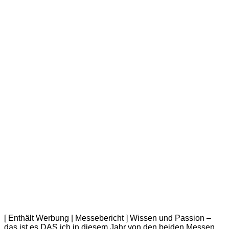
[ Enthält Werbung | Messebericht ] Wissen und Passion –
das ist es DAS ich in diesem Jahr von den beiden Messen