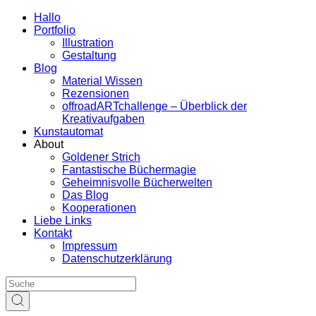
Hallo
Portfolio
Illustration
Gestaltung
Blog
Material Wissen
Rezensionen
offroadARTchallenge – Überblick der
Kreativaufgaben
Kunstautomat
About
Goldener Strich
Fantastische Büchermagie
Geheimnisvolle Bücherwelten
Das Blog
Kooperationen
Liebe Links
Kontakt
Impressum
Datenschutzerklärung