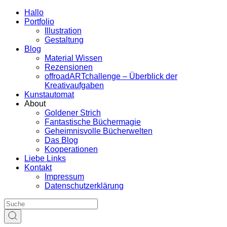
Hallo
Portfolio
Illustration
Gestaltung
Blog
Material Wissen
Rezensionen
offroadARTchallenge – Überblick der
Kreativaufgaben
Kunstautomat
About
Goldener Strich
Fantastische Büchermagie
Geheimnisvolle Bücherwelten
Das Blog
Kooperationen
Liebe Links
Kontakt
Impressum
Datenschutzerklärung